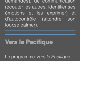
demandes), de communication
(écouter les autres, identifier ses
émotions et les exprimer) et
d’autocontrôle (attendre son
tour,se calmer).
Vers le Pacifique
Le programme
Vers le Pacifique
vise les enfants de 4 ans et plus.
sous formes d'ateliers les enfants
vivront différentes aventures qui
ont pour but de favoriser leur
développement social (jouer,
partager, se parler, s'écouter et
collaborer en trouvant des